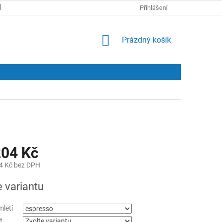
KONTAKTY
Přihlášení
NÁKUPNÍ
Prázdný košík
KOŠÍK
04 Kč
4 Kč
bez DPH
e variantu
mletí
t