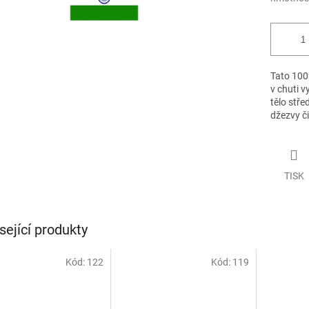
Tato 100
v chuti v
tělo stře
džezvy či 
TISK
sející produkty
Kód:
122
Kód:
119