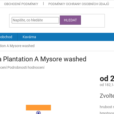
OBCHODNÍ PODMÍNKY
PODMÍNKY OCHRANY OSOBNÍCH ÚDAJŮ
HLEDAT
oobchod
Kavárna
ation A Mysore washed
a Plantation A Mysore washed
né
cení
Podrobnosti hodnocení
ní
od
2
u
od
182,1
Měrná
Zvolt
cena:
ek.
hrubost 
hmotnos