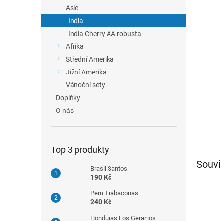
n
Asie
e
India
l
India Cherry AA robusta
Afrika
Střední Amerika
Jižní Amerika
Vánoční sety
Doplňky
O nás
Top 3 produkty
Souvi
Brasil Santos
190 Kč
Peru Trabaconas
240 Kč
Honduras Los Geranios