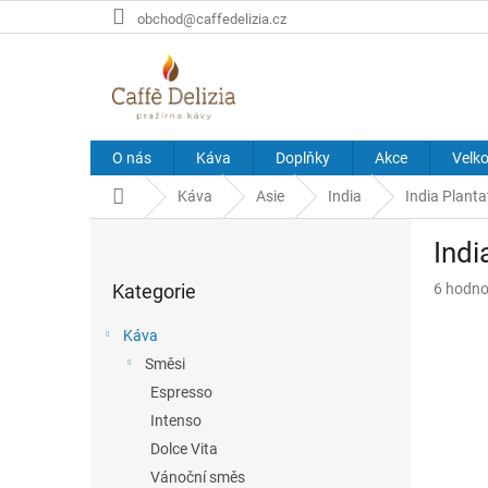
Přejít
obchod@caffedelizia.cz
na
obsah
O nás
Káva
Doplňky
Akce
Velk
Domů
Káva
Asie
India
India Plant
P
Indi
o
Přeskočit
s
Průměr
Kategorie
6 hodno
kategorie
t
hodnoce
r
produkt
Káva
a
je
Směsi
n
4,2
z
Espresso
n
5
í
Intenso
hvězdič
p
Dolce Vita
a
Vánoční směs