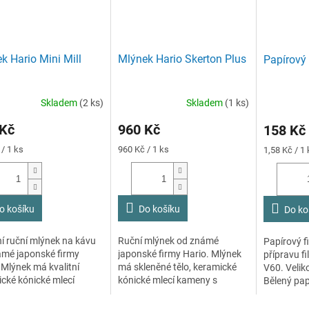
k Hario Mini Mill
Mlýnek Hario Skerton Plus
Papírový 
Skladem
(2 ks)
Skladem
(1 ks)
 Kč
960 Kč
158 Kč
Měrná
Měrná
/ 1 ks
960 Kč / 1 ks
1,58 Kč / 1 
cena:
cena:
o košíku
Do košíku
Do ko
ní ruční mlýnek na kávu
Ruční mlýnek od známé
Papírový fi
ámé japonské firmy
japonské firmy Hario. Mlýnek
přípravu f
 Mlýnek má kvalitní
má skleněné tělo, keramické
V60. Velik
cké kónické mlecí
kónické mlecí kameny s
Bělený pap
y s mikrometrickým
nastavitelnou hrubostí mletí.
100 ks filtr
ením hrubosti mletí.
Díky masivnímu skleněnému