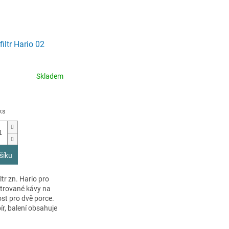
filtr Hario 02
Skladem
ks
šíku
ltr zn. Hario pro
iltrované kávy na
ost pro dvě porce.
ír, balení obsahuje
ů.