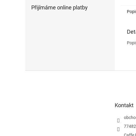
Díky p
Přijímáme online platby
hmotno
Popi
cesto
zaručí
Det
Popi
Z
á
p
a
t
Kontakt
í
obcho
77482
Caffe 