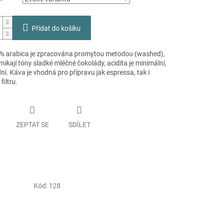
Přidat do košíku
% arabica je zpracována promytou metodou (washed),
ynikají tóny sladké mléčné čokolády, acidita je minimální,
dní. Káva je vhodná pro přípravu jak espressa, tak i
filtru.
ZEPTAT SE
SDÍLET
Kód:
128