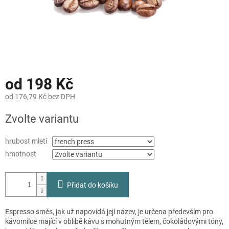
od
198 Kč
od
176,79 Kč
bez DPH
Měrná
Zvolte variantu
cena:
hrubost mletí
hmotnost
Přidat do košíku
Espresso směs, jak už napovídá její název, je určena především pro
kávomilce mající v oblibě kávu s mohutným tělem, čokoládovými tóny,