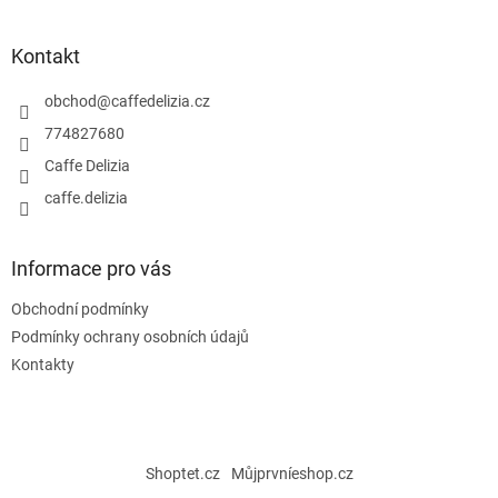
á
p
a
Kontakt
t
í
obchod
@
caffedelizia.cz
774827680
Caffe Delizia
caffe.delizia
Informace pro vás
Obchodní podmínky
Podmínky ochrany osobních údajů
Kontakty
Shoptet.cz
Můjprvníeshop.cz