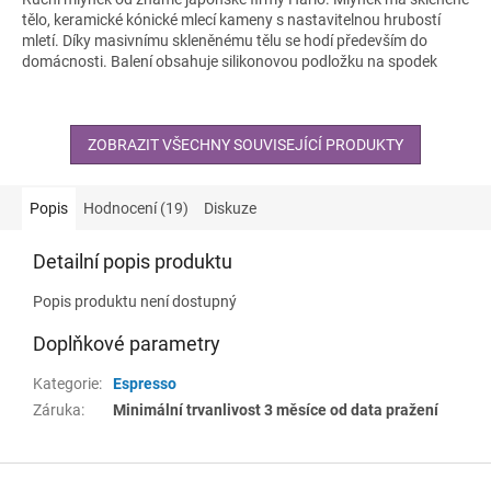
tělo, keramické kónické mlecí kameny s nastavitelnou hrubostí
mletí. Díky masivnímu skleněnému tělu se hodí především do
domácnosti. Balení obsahuje silikonovou podložku na spodek
mlýnku, aby při mletí neklouzal po pracovním povrchu. Dále balení
obsahuje i šroubovací uzávěr na skleněnou nádobku pro případ
uskladnění namleté kávy. Mletí kávy tímto mlýnkem je uživatelsky
příjemné a rychlé.
ZOBRAZIT VŠECHNY SOUVISEJÍCÍ PRODUKTY
Popis
Hodnocení (19)
Diskuze
Detailní popis produktu
Popis produktu není dostupný
Doplňkové parametry
Kategorie
:
Espresso
Záruka
:
Minimální trvanlivost 3 měsíce od data pražení
Z