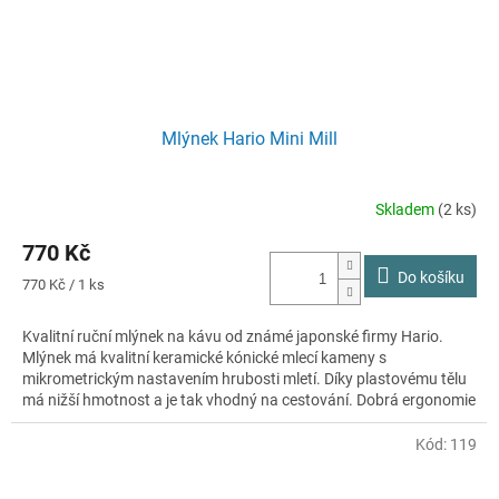
Mlýnek Hario Mini Mill
Skladem
(2 ks)
770 Kč
Do košíku
Měrná
770 Kč / 1 ks
cena:
Kvalitní ruční mlýnek na kávu od známé japonské firmy Hario.
Mlýnek má kvalitní keramické kónické mlecí kameny s
mikrometrickým nastavením hrubosti mletí. Díky plastovému tělu
má nižší hmotnost a je tak vhodný na cestování. Dobrá ergonomie
zaručí, že se dobře drží v ruce.
Kód:
119