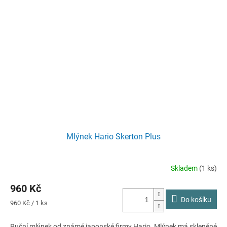
Mlýnek Hario Skerton Plus
Skladem
(1 ks)
960 Kč
Do košíku
Měrná
960 Kč / 1 ks
cena:
Ruční mlýnek od známé japonské firmy Hario. Mlýnek má skleněné