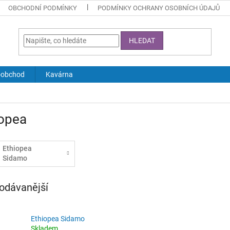
OBCHODNÍ PODMÍNKY
PODMÍNKY OCHRANY OSOBNÍCH ÚDAJŮ
HLEDAT
oobchod
Kavárna
iopea
Ethiopea
Sidamo
odávanější
Ethiopea Sidamo
Skladem