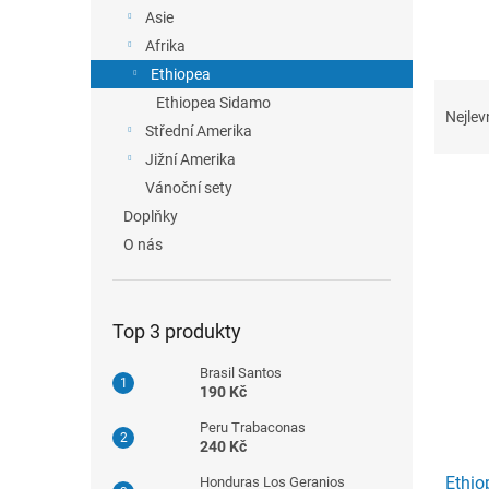
n
Asie
e
Afrika
l
Ethiopea
Ř
Ethiopea Sidamo
a
Nejlev
Střední Amerika
z
e
Jižní Amerika
n
Vánoční sety
í
Doplňky
p
V
O nás
r
ý
o
p
d
i
u
Top 3 produkty
s
k
p
Brasil Santos
t
r
190 Kč
ů
o
Peru Trabaconas
d
240 Kč
u
Ethi
k
Honduras Los Geranios