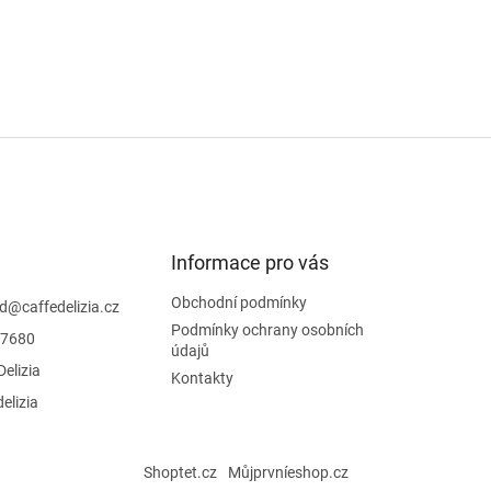
r
v
k
y
v
ý
p
i
s
u
Informace pro vás
Obchodní podmínky
d
@
caffedelizia.cz
Podmínky ochrany osobních
7680
údajů
Delizia
Kontakty
delizia
Shoptet.cz
Můjprvníeshop.cz