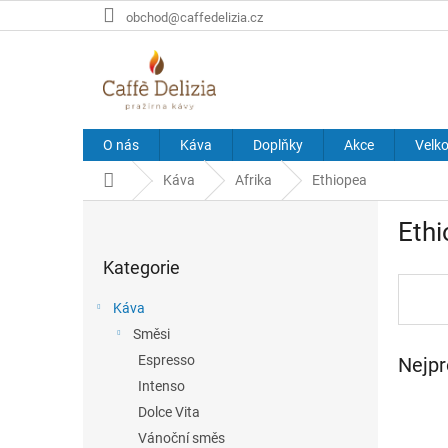
Přejít
obchod@caffedelizia.cz
na
obsah
O nás
Káva
Doplňky
Akce
Velk
Domů
Káva
Afrika
Ethiopea
P
Eth
o
Přeskočit
s
Kategorie
kategorie
t
r
Káva
a
Směsi
n
Espresso
Nejpr
n
í
Intenso
p
Dolce Vita
a
Vánoční směs