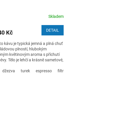
Skladem
DETAIL
0 Kč
to kávu je typická jemná a plná chuť
ládovou plností, hlubokým
ěným květinovým aroma s příchutí
révy. Tělo je lehčí a krásně sametové,
huti citrusové aroma, střední
a. Pěstováno v nadmořské výšce
džezva
turek
espresso
filtr
french press
moka
mnm. Vhodné na přípravu espressa
rované kávy.
O
v
l
á
d
a
c
í
p