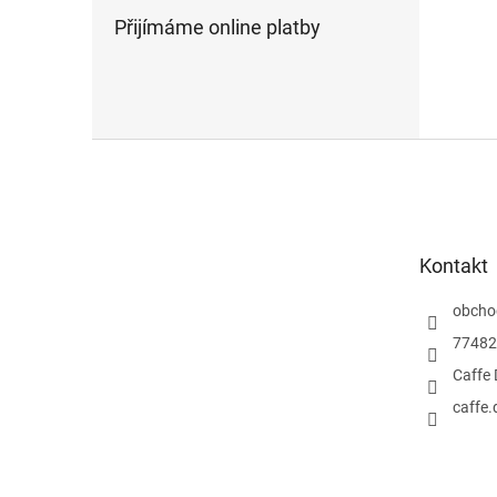
Přijímáme online platby
Z
á
p
a
t
Kontakt
í
obcho
77482
Caffe 
caffe.