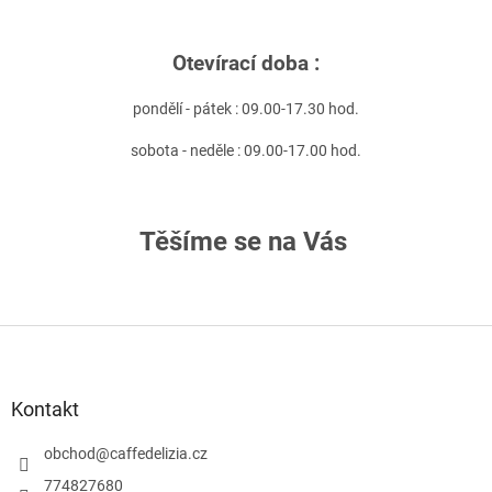
Otevírací doba :
pondělí - pátek : 09.00-17.30 hod.
sobota - neděle : 09.00-17.00 hod.
Těšíme se na Vás
Z
á
p
a
Kontakt
t
í
obchod
@
caffedelizia.cz
774827680