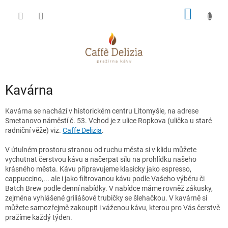
Přejít
NÁKUP
na
obsah
KOŠÍK
Kavárna
Kavárna se nachází v historickém centru Litomyšle, na adrese
Smetanovo náměstí č. 53. Vchod je z ulice Ropkova (ulička u staré
radniční věže) viz.
Caffe Delizia
.
V útulném prostoru stranou od ruchu města si v klidu můžete
vychutnat čerstvou kávu a načerpat sílu na prohlídku našeho
krásného města. Kávu připravujeme klasicky jako espresso,
cappuccino,... ale i jako filtrovanou kávu podle Vašeho výběru či
Batch Brew podle denní nabídky. V nabídce máme rovněž zákusky,
zejména vyhlášené griliášové trubičky se šlehačkou. V kavárně si
můžete samozřejmě zakoupit i váženou kávu, kterou pro Vás čerstvě
pražíme každý týden.