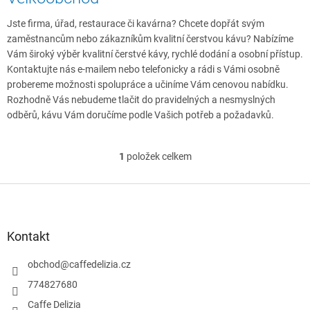
Jste firma, úřad, restaurace či kavárna? Chcete dopřát svým
zaměstnancům nebo zákazníkům kvalitní čerstvou kávu? Nabízíme
Vám široký výběr kvalitní čerstvé kávy, rychlé dodání a osobní přístup.
Kontaktujte nás e-mailem nebo telefonicky a rádi s Vámi osobně
probereme možnosti spolupráce a učiníme Vám cenovou nabídku.
Rozhodně Vás nebudeme tlačit do pravidelných a nesmyslných
odběrů, kávu Vám doručíme podle Vašich potřeb a požadavků.
1
položek celkem
O
v
l
Z
á
á
d
p
a
a
Kontakt
c
t
í
í
obchod
@
caffedelizia.cz
p
r
774827680
v
Caffe Delizia
k