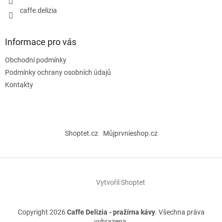
y
caffe.delizia
v
ý
p
Informace pro vás
i
s
Obchodní podmínky
u
Podmínky ochrany osobních údajů
Kontakty
Shoptet.cz
Můjprvníeshop.cz
Vytvořil Shoptet
Copyright 2026
Caffe Delizia - pražírna kávy
. Všechna práva
vyhrazena.