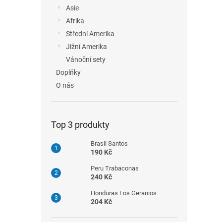
n
Asie
e
Afrika
l
Střední Amerika
Jižní Amerika
Vánoční sety
Doplňky
O nás
Top 3 produkty
Brasil Santos
190 Kč
Peru Trabaconas
240 Kč
Honduras Los Geranios
204 Kč