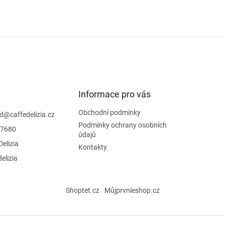
Informace pro vás
Obchodní podmínky
d
@
caffedelizia.cz
Podmínky ochrany osobních
7680
údajů
Delizia
Kontakty
delizia
Shoptet.cz
Můjprvníeshop.cz