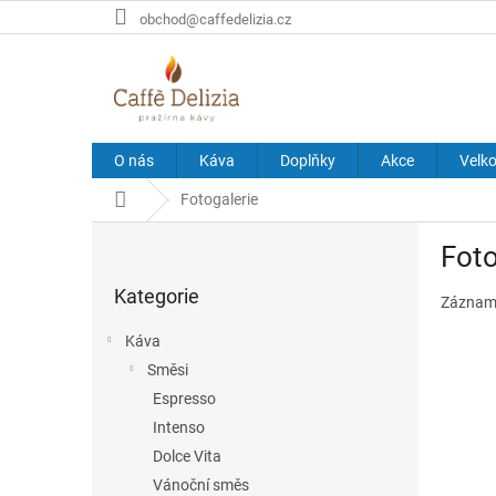
Přejít
obchod@caffedelizia.cz
na
obsah
O nás
Káva
Doplňky
Akce
Velk
Domů
Fotogalerie
P
Foto
o
Přeskočit
s
Kategorie
kategorie
Záznamy
t
r
Káva
a
Směsi
n
Espresso
n
í
Intenso
p
Dolce Vita
a
Vánoční směs