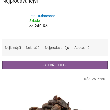
Nejprodávanější
Peru Trabaconas
Skladem
240 Kč
od
Ř
a
Nejlevnější
Nejdražší
Nejprodávanější
Abecedně
z
e
n
OTEVŘÍT FILTR
í
p
V
r
Kód:
250/250
ý
o
p
d
i
u
s
k
p
t
r