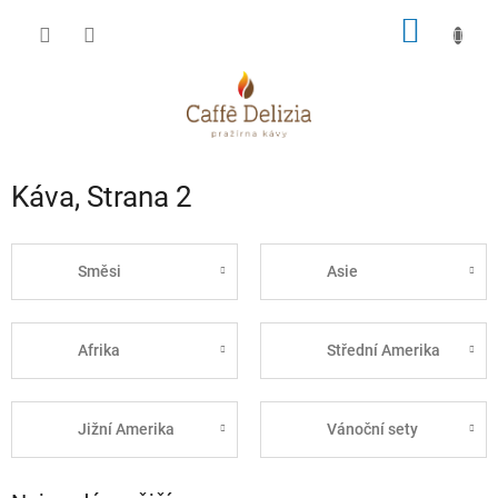
Přejít
NÁKUP
na
obsah
KOŠÍK
Káva
, Strana 2
Směsi
Asie
Afrika
Střední Amerika
Jižní Amerika
Vánoční sety