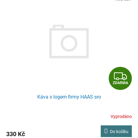
povzbuzující účinek, který je jemnější.
Kromě kofeinu obsahuje také antioxidanty a další živiny.
Z
ZDARMA
D
Káva s logem firmy HAAS sro
A
R
Vyprodáno
M
Do košíku
330 Kč