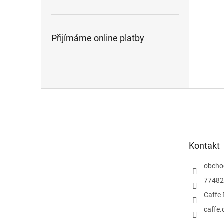
Přijímáme online platby
Z
á
p
a
t
Kontakt
í
obcho
77482
Caffe 
caffe.