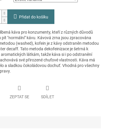
Přidat do košíku
blíbená káva pro konzumenty, kteří z různých důvodů
pít "normální" kávu. Kávová zrna jsou zpracována
etodou (washed), kofein je z kávy odstraněn metodou
ter decaff. Tato metoda dekofeinizace je šetrná k
 aromatických látkám, takže káva si i po odstranění
zachovává své přirozené chuťové vlastnosti. Káva má
tělo a sladkou čokoládovou dochuť. Vhodná pro všechny
pravy.
ZEPTAT SE
SDÍLET