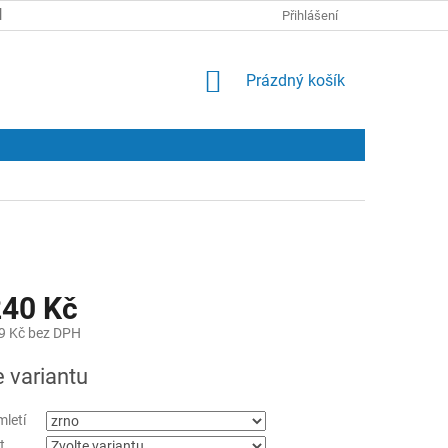
KONTAKTY
Přihlášení
NÁKUPNÍ
Prázdný košík
KOŠÍK
40 Kč
9 Kč
bez DPH
e variantu
mletí
t