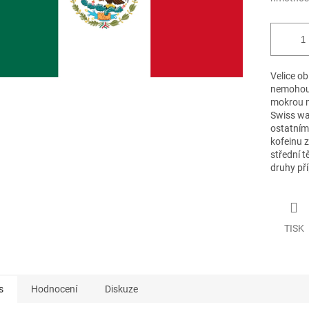
Velice o
nemohou 
mokrou m
Swiss wa
ostatním
kofeinu 
střední 
druhy pří
TISK
s
Hodnocení
Diskuze