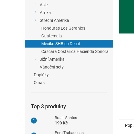
n
Asie
e
Afrika
l
Střední Amerika
Honduras Los Geranios
Guatemala
Mexiko SHB ep Decaf
Cascara Costarica Hacienda Sonora
Jižní Amerika
Vánoční sety
Doplňky
O nás
Top 3 produkty
Brasil Santos
190 Kč
Popi
Peru Trabaconas