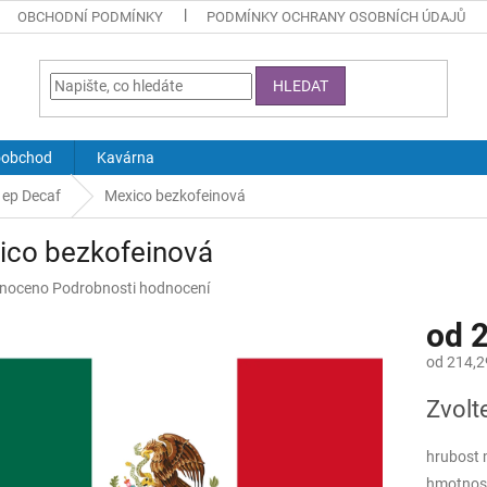
OBCHODNÍ PODMÍNKY
PODMÍNKY OCHRANY OSOBNÍCH ÚDAJŮ
HLEDAT
oobchod
Kavárna
 ep Decaf
Mexico bezkofeinová
ico bezkofeinová
né
noceno
Podrobnosti hodnocení
ní
od
2
u
od
214,2
Měrná
Zvolt
cena:
ek.
hrubost 
hmotnos