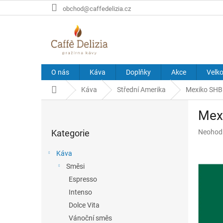
Přejít
obchod@caffedelizia.cz
na
obsah
O nás
Káva
Doplňky
Akce
Velk
Domů
Káva
Střední Amerika
Mexiko SHB
P
Mex
o
Přeskočit
s
Průměr
Kategorie
Neohod
kategorie
t
hodnoce
r
produkt
Káva
a
je
Směsi
n
0,0
z
Espresso
n
5
í
Intenso
hvězdič
p
Dolce Vita
a
Vánoční směs