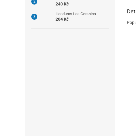
240 Kč
Det
Honduras Los Geranios
204 Kč
Popi