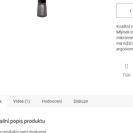
Kvalitní
Mlýnek m
mikromet
má nižší
ergonomie
TISK
s
Videa (1)
Hodnocení
Diskuze
ailní popis produktu
s produktu není dostupný