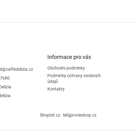
Informace pro vás
Obchodní podmínky
d
@
caffedelizia.cz
Podmínky ochrany osobních
7680
údajů
Delizia
Kontakty
delizia
Shoptet.cz
Můjprvníeshop.cz