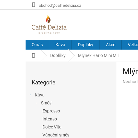
Přejít
obchod@caffedelizia.cz
na
obsah
O nás
Káva
Doplňky
Akce
Velk
Domů
Doplňky
Mlýnek Hario Mini Mill
P
Mlýn
o
Přeskočit
s
Průměr
Kategorie
Neohod
kategorie
t
hodnoce
r
produkt
Káva
a
je
Směsi
n
0,0
z
Espresso
n
5
í
Intenso
hvězdič
p
Dolce Vita
a
Vánoční směs