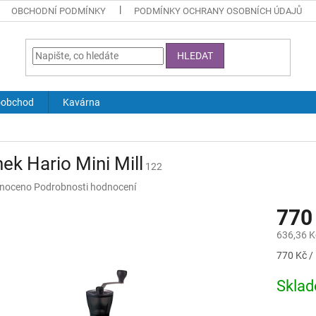
OBCHODNÍ PODMÍNKY
PODMÍNKY OCHRANY OSOBNÍCH ÚDAJŮ
HLEDAT
oobchod
Kavárna
ek Hario Mini Mill
122
né
noceno
Podrobnosti hodnocení
ní
770
u
636,36 K
Měrná
770 Kč / 
cena:
ek.
Skla