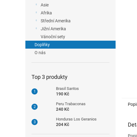
n
Asie
e
Afrika
l
Střední Amerika
Jižní Amerika
Vánoční sety
Doplňky
O nás
Top 3 produkty
Brasil Santos
190 Kč
Peru Trabaconas
Popi
240 Kč
Honduras Los Geranios
Det
204 Kč
Popi