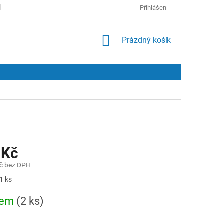
KONTAKTY
Přihlášení
NÁKUPNÍ
Prázdný košík
KOŠÍK
 Kč
č bez DPH
1 ks
dem
(2 ks)