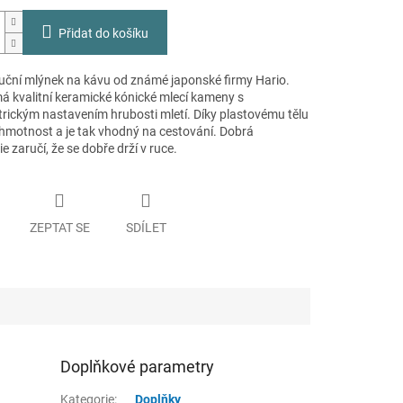
Přidat do košíku
 ruční mlýnek na kávu od známé japonské firmy Hario.
á kvalitní keramické kónické mlecí kameny s
rickým nastavením hrubosti mletí. Díky plastovému tělu
 hmotnost a je tak vhodný na cestování. Dobrá
 zaručí, že se dobře drží v ruce.
ZEPTAT SE
SDÍLET
Doplňkové parametry
Kategorie
:
Doplňky