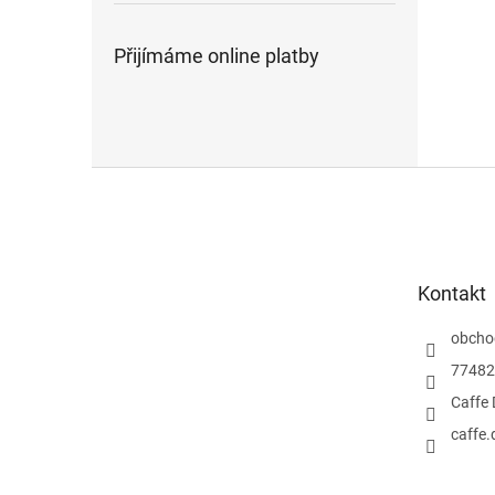
Přijímáme online platby
Z
á
p
a
t
Kontakt
í
obcho
77482
Caffe 
caffe.