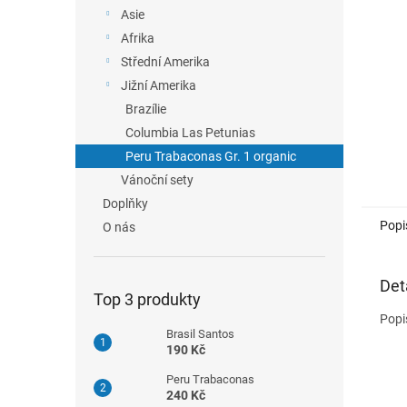
n
Asie
e
Afrika
l
Střední Amerika
Jižní Amerika
Brazílie
Columbia Las Petunias
Peru Trabaconas Gr. 1 organic
Vánoční sety
Doplňky
Popi
O nás
Det
Top 3 produkty
Popi
Brasil Santos
190 Kč
Peru Trabaconas
240 Kč