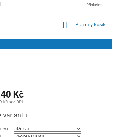
KONTAKTY
Přihlášení
NÁKUPNÍ
Prázdný košík
KOŠÍK
40 Kč
9 Kč
bez DPH
e variantu
mletí
t