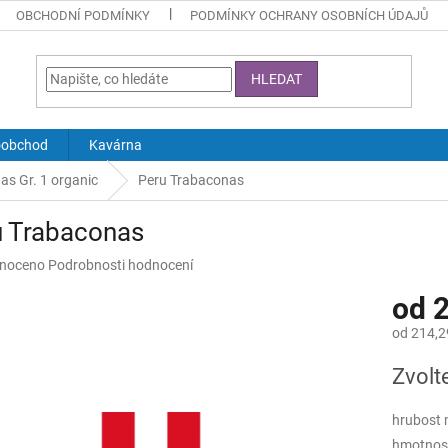
OBCHODNÍ PODMÍNKY
PODMÍNKY OCHRANY OSOBNÍCH ÚDAJŮ
HLEDAT
oobchod
Kavárna
as Gr. 1 organic
Peru Trabaconas
u Trabaconas
né
noceno
Podrobnosti hodnocení
ní
od
2
u
od
214,2
Měrná
Zvolt
cena:
ek.
hrubost 
hmotnos