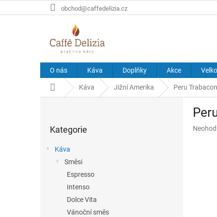
Přejít
obchod@caffedelizia.cz
na
obsah
O nás
Káva
Doplňky
Akce
Velk
Domů
Káva
Jižní Amerika
Peru Trabacon
P
Per
o
Přeskočit
s
Průměr
Kategorie
Neohod
kategorie
t
hodnoce
r
produkt
Káva
a
je
Směsi
n
0,0
z
Espresso
n
5
í
Intenso
hvězdič
p
Dolce Vita
a
Vánoční směs