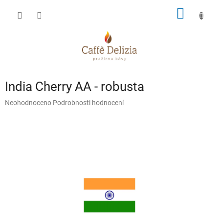
Přejít
NÁKUP
na
obsah
KOŠÍK
India Cherry AA - robusta
Průměrné
Neohodnoceno
Podrobnosti hodnocení
hodnocení
produktu
je
0,0
z
5
hvězdiček.