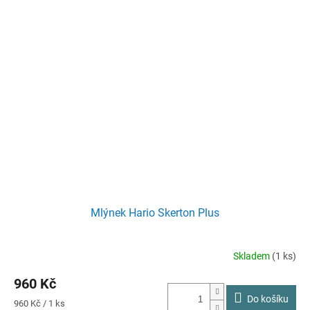
Mlýnek Hario Skerton Plus
Skladem
(1 ks)
960 Kč
Do košíku
Měrná
960 Kč / 1 ks