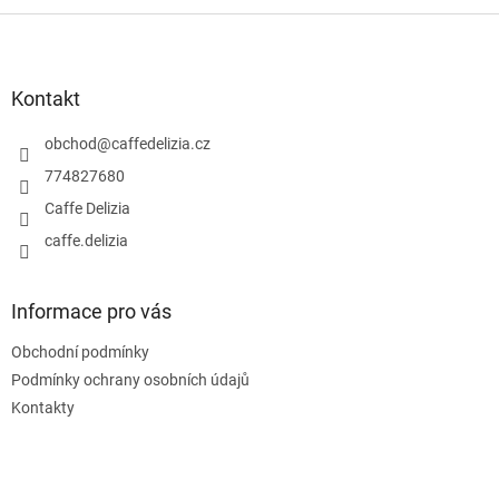
Z
á
p
a
Kontakt
t
í
obchod
@
caffedelizia.cz
774827680
Caffe Delizia
caffe.delizia
Informace pro vás
Obchodní podmínky
Podmínky ochrany osobních údajů
Kontakty