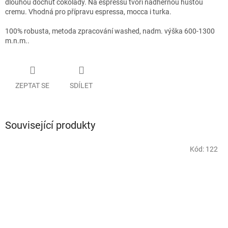
dlouhou dochuť čokolády. Na espressu tvoří nádhernou hustou
cremu. Vhodná pro přípravu espressa, mocca i turka.
100% robusta, metoda zpracování washed, nadm. výška 600-1300
m.n.m..
ZEPTAT SE
SDÍLET
Související produkty
Kód:
122