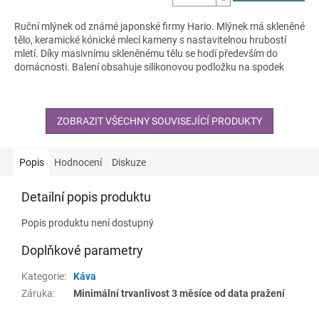
cena:
Ruční mlýnek od známé japonské firmy Hario. Mlýnek má skleněné
tělo, keramické kónické mlecí kameny s nastavitelnou hrubostí
mletí. Díky masivnímu skleněnému tělu se hodí především do
domácnosti. Balení obsahuje silikonovou podložku na spodek
mlýnku, aby při mletí neklouzal po pracovním povrchu. Dále balení
obsahuje i šroubovací uzávěr na skleněnou nádobku pro případ
uskladnění namleté kávy. Mletí kávy tímto mlýnkem je uživatelsky
příjemné a rychlé.
ZOBRAZIT VŠECHNY SOUVISEJÍCÍ PRODUKTY
Popis
Hodnocení
Diskuze
Detailní popis produktu
Popis produktu není dostupný
Doplňkové parametry
Kategorie
:
Káva
Záruka
:
Minimální trvanlivost 3 měsíce od data pražení