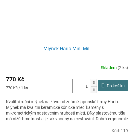
Mlýnek Hario Mini Mill
Skladem
(2 ks)
770 Kč
Do košíku
Měrná
770 Kč / 1 ks
cena:
Kvalitní ruční mlýnek na kávu od známé japonské firmy Hario.
Mlýnek má kvalitní keramické kónické mlecí kameny s
mikrometrickým nastavením hrubosti mletí. Díky plastovému tělu
má nižší hmotnost a je tak vhodný na cestování. Dobrá ergonomie
zaručí, že se dobře drží v ruce.
Kód:
119