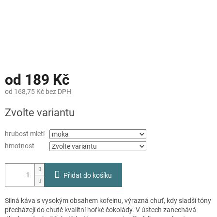
od
189 Kč
od
168,75 Kč
bez DPH
Měrná
Zvolte variantu
cena:
hrubost mletí
hmotnost
Přidat do košíku
Silná káva s vysokým obsahem kofeinu, výrazná chuť, kdy sladší tóny
přecházejí do chutě kvalitní hořké čokolády. V ústech zanechává